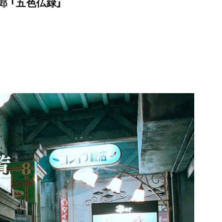
郎 「五色仏緑」