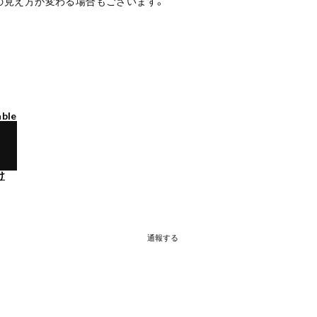
の見え方が変わる場合もございます。
able
け
通報する