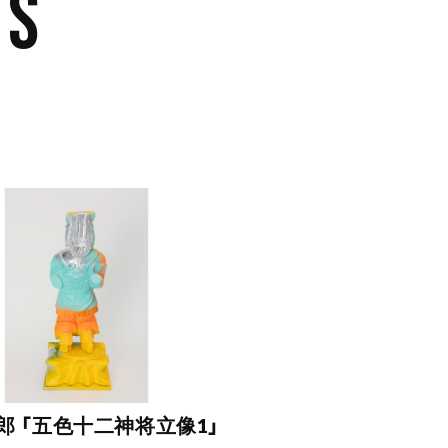
TS
郎 「五色十二神将立像1」