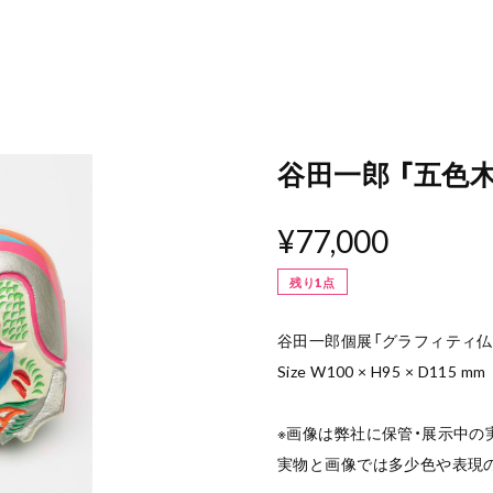
谷田一郎 「五色木
¥77,000
残り1点
谷田一郎個展「グラフィティ仏
Size W100 × H95 × D115 mm
※画像は弊社に保管・展示中の
実物と画像では多少色や表現