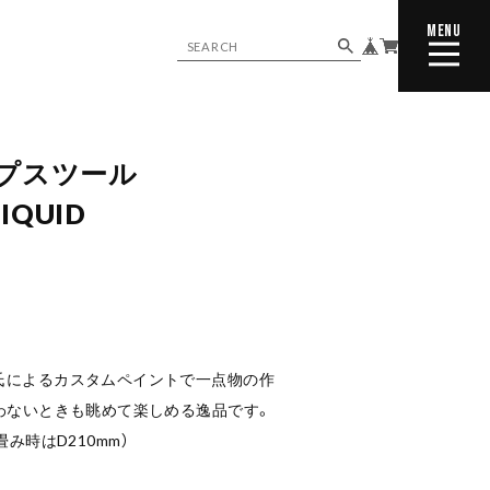
MENU
CLOSE
ップスツール
IQUID
氏によるカスタムペイントで一点物の作
わないときも眺めて楽しめる逸品です。
り畳み時はD210mm）