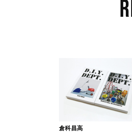
R
倉科昌高