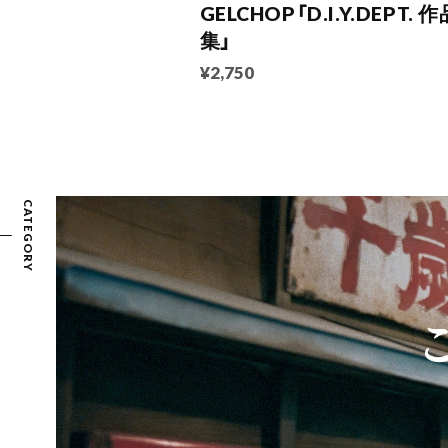
GELCHOP「D.I.Y.DEPT. 作
集」
¥2,750
CATEGORY