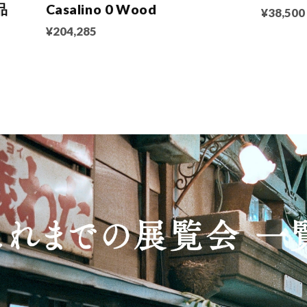
品
Casalino 0 Wood
¥38,500
¥204,285