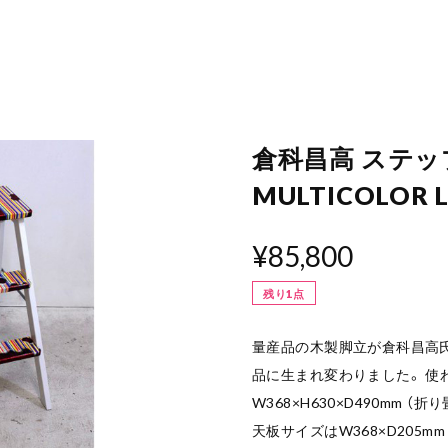
倉科昌高 ステ
MULTICOLOR L
¥85,800
残り1点
量産品の木製脚立が倉科昌高
品に生まれ変わりました。 使
W368×H630×D490mm （折
天板サイズはW368×D205mm