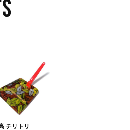
TS
高 チリトリ