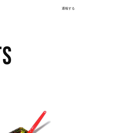
通報する
TS