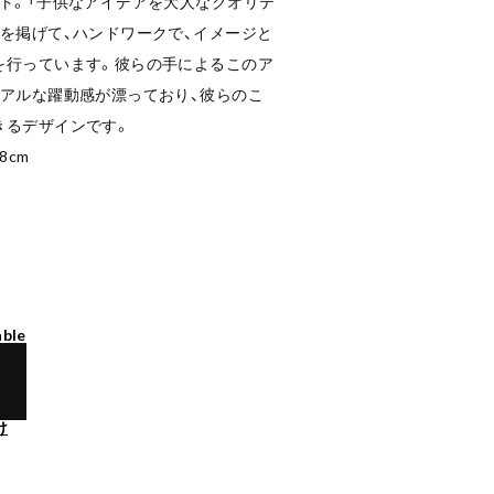
ト。「子供なアイデアを大人なクオリテ
を掲げて、ハンドワークで、イメージと
を行っています。彼らの手によるこのア
リアルな躍動感が漂っており、彼らのこ
きるデザインです。
8cm
able
け