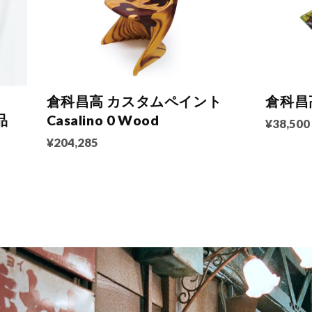
倉科昌高 カスタムペイント
倉科昌
品
Casalino 0 Wood
¥38,500
¥204,285