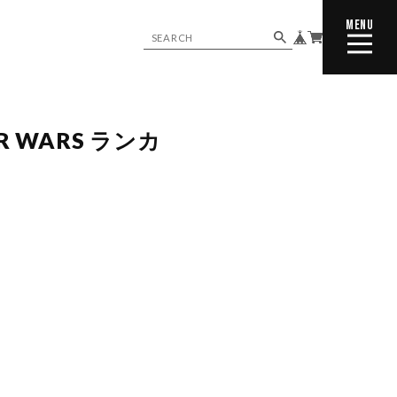
MENU
CLOSE
R WARS ランカ