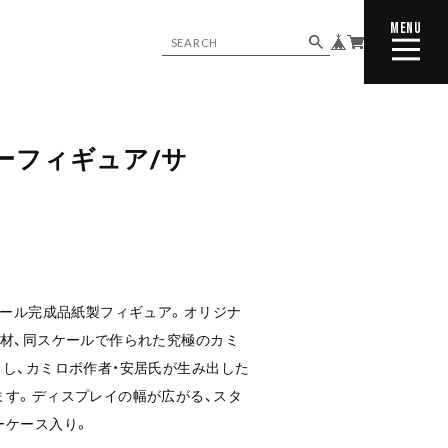
MENU
CLOSE
ーフィギュア/サ
ケール完成品紙製フィギュア。オリジナ
素材、同スケールで作られた究極のカミ
し、カミロボ作者・安居氏が生み出した
ます。ディスプレイの幅が広がる、スタ
ーケース入り。